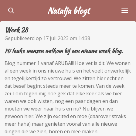
Ga
Natalja blogt
direct
naar
Week 28
de
hoofdinhoud
Gepubliceerd op 17 juli 2023 om 14:38
Hi leuke mensen welkom bij een nieuwe week blog.
Blog nummer 1 vanaf ARUBA!!! Hoe vet is dit. We wonen
al een week in ons nieuwe huis en het voelt onwerkelijk
en tegelijkertijd zo vertrouwd. We zitten hier echt en
dat besef begint steeds meer te komen. Van de week
zei Tom tegen mij; hoe gek dat elke keer als we hier
waren we ook wisten, nog een paar dagen en dan
moeten we weer naar huis en nu? Nu blijven we
gewoon hier. We zijn excited en moe (daarover straks
meer haha) maar genieten vooral van alle nieuwe
dingen die we zien, horen en mee maken.