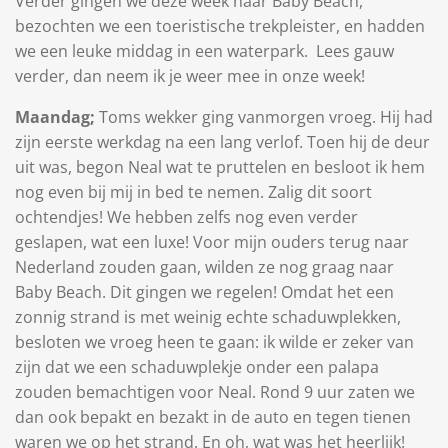
Verder gingen we deze week naar Baby Beach,
bezochten we een toeristische trekpleister, en hadden
we een leuke middag in een waterpark.
Lees gauw
verder, dan neem ik je weer mee in onze week!
Maandag;
Toms wekker ging vanmorgen vroeg. Hij had
zijn eerste werkdag na een lang verlof. Toen hij de deur
uit was, begon Neal wat te pruttelen en besloot ik hem
nog even bij mij in bed te nemen. Zalig dit soort
ochtendjes! We hebben zelfs nog even verder
geslapen, wat een luxe!
Voor mijn ouders terug naar
Nederland zouden gaan, wilden ze nog graag naar
Baby Beach. Dit gingen we regelen!
Omdat het een
zonnig strand is met weinig echte schaduwplekken,
besloten we vroeg heen te gaan: ik wilde er zeker van
zijn dat we een schaduwplekje onder een palapa
zouden bemachtigen voor Neal.
Rond 9 uur zaten we
dan ook bepakt en bezakt in de auto en tegen tienen
waren we op het strand. En oh, wat was het heerlijk!