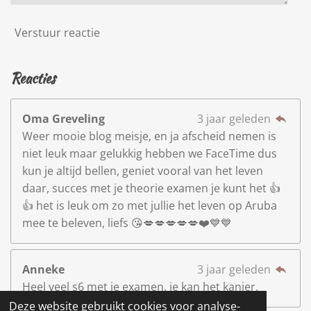
Verstuur reactie
Reacties
Oma Greveling
3 jaar geleden
Weer mooie blog meisje, en ja afscheid nemen is
niet leuk maar gelukkig hebben we FaceTime dus
kun je altijd bellen, geniet vooral van het leven
daar, succes met je theorie examen je kunt het 👍
👍 het is leuk om zo met jullie het leven op Aruba
mee te beleven, liefs 😘💋💋💋💋💋❤️💙💙
Anneke
3 jaar geleden
Heel veel s6 met je examen, je kan het kanjer.
Deze website gebruikt cookies voor analyse-