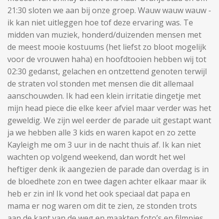
21:30 sloten we aan bij onze groep. Wauw wauw wauw -
ik kan niet uitleggen hoe tof deze ervaring was. Te
midden van muziek, honderd/duizenden mensen met
de meest mooie kostuums (het liefst zo bloot mogelijk
voor de vrouwen haha) en hoofdtooien hebben wij tot
02:30 gedanst, gelachen en ontzettend genoten terwijl
de straten vol stonden met mensen die dit allemaal
aanschouwden. Ik had een klein irritatie dingetje met
mijn head piece die elke keer afviel maar verder was het
geweldig. We zijn wel eerder de parade uit gestapt want
ja we hebben alle 3 kids en waren kapot en zo zette
Kayleigh me om 3 uur in de nacht thuis af. Ik kan niet
wachten op volgend weekend, dan wordt het wel
heftiger denk ik aangezien de parade dan overdag is in
de bloedhete zon en twee dagen achter elkaar maar ik
heb er zin in! Ik vond het ook speciaal dat papa en
mama er nog waren om dit te zien, ze stonden trots
aan de kant van de weg en maakten foto’s en filmpjes