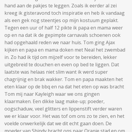
hand aan de pakjes te leggen. Zoals ik eerder al zei
kreeg ik gisteravond toch inspiratie en heb ik vandaag
als een gek nog steentjes op mijn kostuum geplakt.
Tegen een uur of half 12 pikte ik papa en mama weer
op en na dat ik de gepimpte carnavals schoenen ook
had opgehaald reden we naar huis. Tom ging Ajax
kijken en papa en mama doken met Neal het zwembad
in. Zo had ik tijd om mijzelf voor te bereiden, lekker
uitgebreid te douchen en even op bed te liggen. Dat
laatste was helaas niet slim want ik werd super
chagrijnig en brak wakker. Tom en papa maakten het
eten klaar op de bbq en na dat het eten op was bracht
Tom mij naar Kayleigh waar we ons gingen
klaarmaken. Een dikke laag make-up; poeder,
oogschaduw, veel glitters en lippenstift verder waren
we er klaar voor. Het was tof om ons zo te zien, en het
voelde onwerkelijk dat we dit echt gaan doen. De
moeder van Shindy bracht ons naar Oranje stad en om