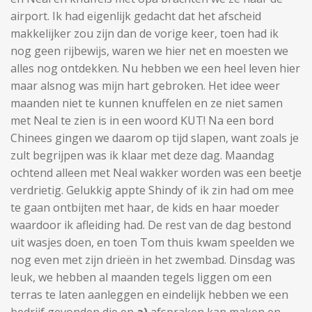
airport. Ik had eigenlijk gedacht dat het afscheid
makkelijker zou zijn dan de vorige keer, toen had ik
nog geen rijbewijs, waren we hier net en moesten we
alles nog ontdekken. Nu hebben we een heel leven hier
maar alsnog was mijn hart gebroken. Het idee weer
maanden niet te kunnen knuffelen en ze niet samen
met Neal te zien is in een woord KUT! Na een bord
Chinees gingen we daarom op tijd slapen, want zoals je
zult begrijpen was ik klaar met deze dag. Maandag
ochtend alleen met Neal wakker worden was een beetje
verdrietig. Gelukkig appte Shindy of ik zin had om mee
te gaan ontbijten met haar, de kids en haar moeder
waardoor ik afleiding had. De rest van de dag bestond
uit wasjes doen, en toen Tom thuis kwam speelden we
nog even met zijn drieën in het zwembad. Dinsdag was
leuk, we hebben al maanden tegels liggen om een
terras te laten aanleggen en eindelijk hebben we een
bedrijf gevonden die en
a)
afspraken kan maken en