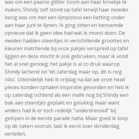
was om een paarse glitter zoom aan haar broekje te
maken, Shindy zelf stond op tafel terwijl haar moeder
bezig was om met een lijmpistool een ketting onder
aan haar jurk te lijmen. Ik ging zitten en benoemde
opnieuw dat ik geen idee had wat ik moest doen. De
meiden hadden steentjes in verschillende groottes en
kleuren matchende bij onze pakjes verspreid op tafel
liggen en deze mocht ik ook gebruiken, maar ik vond
het al snel genoeg; het pakje is al zo druk waarop
Shindy lachend zei ‘let zaterdag maar op, dit is nog
niks’. Uiteindelijk heb ik vrijdag na dat we onze head
pieces konden ophalen inspiratie gevonden en heb ik
op zaterdag ochtend als een malle nog bij Shindy een
bak aan steentjes geplakt en gelukkig maar want
anders had ik er toch redelijk “underdressed” bij
gelopen in de eerste parade haha. Maar goed ik loop
op de zaken vooruit, laat ik eerst over donderdag
vertellen.