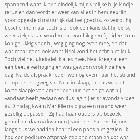
spannend want ik heb eindelijk mijn vrolijke blije kindje
terug en dan wordt er weer van alles in hem geprikt.
Voor opgesteld natuurlijk dat het goed is, zo wordt hij
beschermd maar toch is er ook een kans dat hij eerst
weer ziekjes kan worden dat vond ik geen fijn idee. Tom
kon gelukkig voor hij weg ging nog even mee, en dat
was maar goed ook want Neal vond het echt niet leuk.
Toch viel het uiteindelijk alles mee, Neal kreeg alleen
een beetje verhoging en was gewoon vrolijk de hele
dag. Na de afspraak reden we nog even naar het strand
en op de terugweg viel Neal in slaap, helaas was dit
korte slaapje van amper een uur het enige wat hij
vandaag heeft gedaan en dus lag hij er s ‘ avonds vroeg
in. Dinsdag kwam Mariëlle na bijna een maand weer
gezellig oppassen. Zij had haar ouders op bezoek
gehad, en daarna kwamen Jeanine en Sander bij ons
langs dus we hadden haar al een poos niet gezien. Ik
had een pedicure afspraak gepland staan en dat was