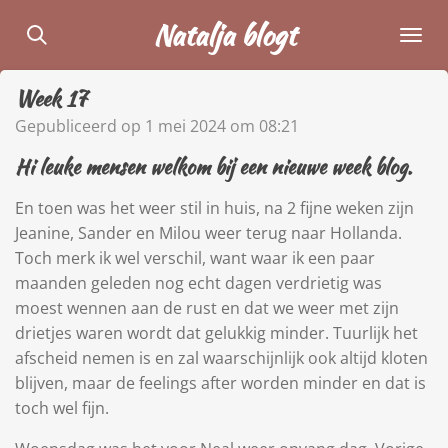
Ga
Natalja blogt
direct
naar
Week 17
de
hoofdinhoud
Gepubliceerd op 1 mei 2024 om 08:21
Hi leuke mensen welkom bij een nieuwe week blog.
En toen was het weer stil in huis, na 2 fijne weken zijn
Jeanine, Sander en Milou weer terug naar Hollanda.
Toch merk ik wel verschil, want waar ik een paar
maanden geleden nog echt dagen verdrietig was
moest wennen aan de rust en dat we weer met zijn
drietjes waren wordt dat gelukkig minder. Tuurlijk het
afscheid nemen is en zal waarschijnlijk ook altijd kloten
blijven, maar de feelings after worden minder en dat is
toch wel fijn.