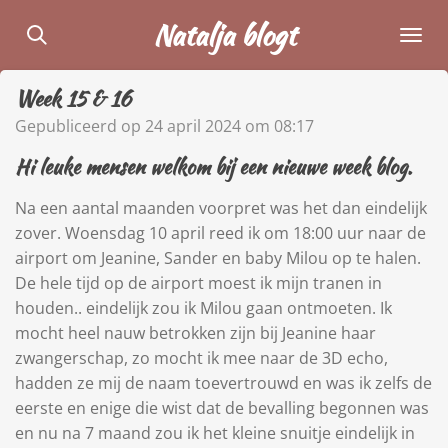
Ga
Natalja blogt
direct
naar
Week 15 & 16
de
hoofdinhoud
Gepubliceerd op 24 april 2024 om 08:17
Hi leuke mensen welkom bij een nieuwe week blog.
Na een aantal maanden voorpret was het dan eindelijk
zover. Woensdag 10 april reed ik om 18:00 uur naar de
airport om Jeanine, Sander en baby Milou op te halen.
De hele tijd op de airport moest ik mijn tranen in
houden.. eindelijk zou ik Milou gaan ontmoeten. Ik
mocht heel nauw betrokken zijn bij Jeanine haar
zwangerschap, zo mocht ik mee naar de 3D echo,
hadden ze mij de naam toevertrouwd en was ik zelfs de
eerste en enige die wist dat de bevalling begonnen was
en nu na 7 maand zou ik het kleine snuitje eindelijk in