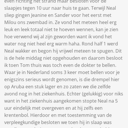
even richting het strand maar besloten voor de
slaapjes tegen 10 uur naar huis te gaan. Terwijl Neal
sliep gingen Jeanine en Sander voor het eerst met
Milou ons zwembad in. Ze vond het meteen heel erg
leuk en leek totaal niet te hoeven wennen, kan je zien
hoe verwend wij al zijn geworden want ik vond het
water nog niet heel erg warm haha. Rond half 1 werd
Neal wakker en begon hij vrijwel meteen te spugen. Dit
is de hele middag niet opgehouden en daarom besloot
ik toen Tom thuis was toch even de dokter te bellen.
Waar je in Nederland soms 3 keer moet bellen voor je
enigszins serieus wordt genomen, is die drempel hier
op Aruba een stuk lager en zo zaten we die zelfde
avond nog in het ziekenhuis. Echter (gelukkig) voor niks
want in het ziekenhuis aangekomen stopte Neal na 5
uur eindelijk met overgeven en at hij zelfs een
krentenbol. Hierdoor en met toestemming van de
verpleegkundige besloten we toen hij in slaap was