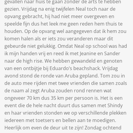
gevallen naar huis te gaan zonder de arts te hebben
gezien. Vrijdag na enig twijfelen Neal toch naar de
opvang gebracht, hij had niet meer overgeven en
speelde fijn dus het leek me geen reden hem thuis te
houden. Op de opvang wel aangegeven dat ik hem zou
komen halen als er iets zou veranderen maar dit
gebeurde niet gelukkig. Omdat Neal op school was had
ik mijn handen vrij en reed ik met Jeanine en Sander
naar de high rise. We hebben gewandeld en genoten
van een ontbijtje bij Eduardo’s beachshack. Vrijdag
avond stond de ronde van Aruba gepland. Tom zou in
de auto mee rijden met twee vrienden die samen zoals
de naam al zegt Aruba zouden rond rennen wat
ongeveer 70 km dus 35 km per persoon is. Het is een
event die de hele nacht duurt dus samen met Shindy
en haar vrienden stonden we op verschillende plekken
iedereen met toetsers en bellen aan te moedigen.
Heerlijk om even de deur uit te zijn! Zondag ochtend