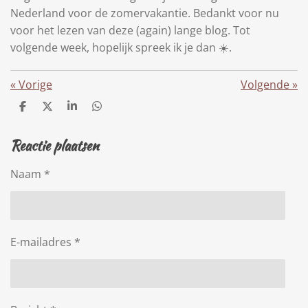
Nederland voor de zomervakantie. Bedankt voor nu
voor het lezen van deze (again) lange blog. Tot
volgende week, hopelijk spreek ik je dan
☀️
.
«
Vorige
Volgende
»
D
D
S
D
e
e
h
e
l
e
a
l
Reactie plaatsen
e
l
r
e
n
e
n
Naam *
E-mailadres *