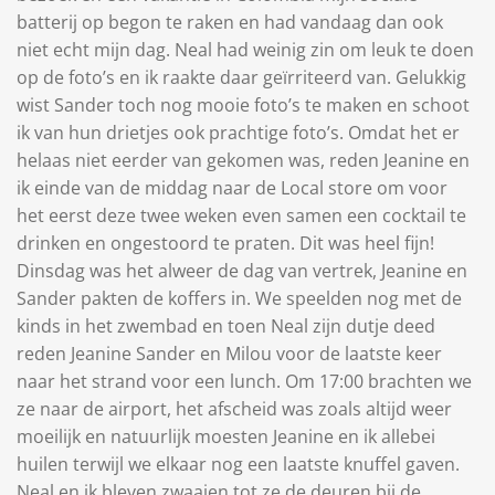
batterij op begon te raken en had vandaag dan ook
niet echt mijn dag. Neal had weinig zin om leuk te doen
op de foto’s en ik raakte daar geïrriteerd van. Gelukkig
wist Sander toch nog mooie foto’s te maken en schoot
ik van hun drietjes ook prachtige foto’s. Omdat het er
helaas niet eerder van gekomen was, reden Jeanine en
ik einde van de middag naar de Local store om voor
het eerst deze twee weken even samen een cocktail te
drinken en ongestoord te praten. Dit was heel fijn!
Dinsdag was het alweer de dag van vertrek, Jeanine en
Sander pakten de koffers in. We speelden nog met de
kinds in het zwembad en toen Neal zijn dutje deed
reden Jeanine Sander en Milou voor de laatste keer
naar het strand voor een lunch. Om 17:00 brachten we
ze naar de airport, het afscheid was zoals altijd weer
moeilijk en natuurlijk moesten Jeanine en ik allebei
huilen terwijl we elkaar nog een laatste knuffel gaven.
Neal en ik bleven zwaaien tot ze de deuren bij de