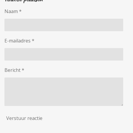
n
e
n
Naam *
E-mailadres *
Bericht *
Verstuur reactie