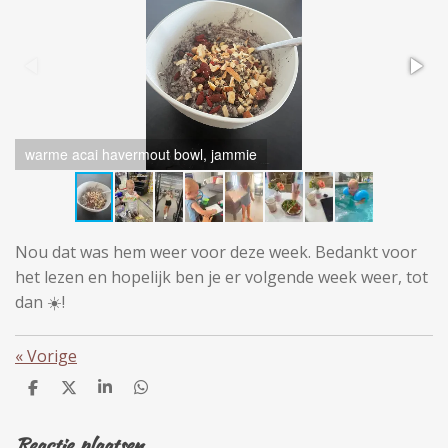
warme acai havermout bowl, jammie
Nou dat was hem weer voor deze week. Bedankt voor
het lezen en hopelijk ben je er volgende week weer, tot
dan
☀️
!
«
Vorige
D
D
S
D
e
e
h
e
l
e
a
l
Reactie plaatsen
e
l
r
e