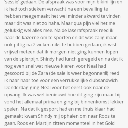
‘sessie’ gedaan. De afspraak was voor mijn bikini lijn en
ik had toch stiekem verwacht na een bevalling te
hebben meegemaakt het wel minder akward te vinden
maar dit was niet zo haha. Maar qua pijn viel het me
gelukkig wel alles mee. Na de laserafspraak reed ik
naar de kazerne om te sporten en dit was zalig maar
ook pittig na 2 weken niks te hebben gedaan, ik wist
vrijwel meteen dat ik morgen niet ging kunnen lopen
van de spierpijn. Shindy had lunch geregeld en na dat ik
nog even snel wat nieuwe kleren voor Neal had
gescoord bij de Zara (de sale is weer begonnen!!) reed
ik naar haar toe voor een verrukkelijke clubsandwich.
Donderdag ging Neal voor het eerst ook naar de
opvang. Ik was wel benieuwd hoe dit ging zijn maar hij
vond het allemaal prima en ging bij binnenkomst lekker
spelen. Na dat ik gesport had en me thuis klaar had
gemaakt kwam Shindy mij ophalen om naar Roos te
gaan. Roos en Martijn zitten momenteel in het Gold