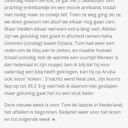
zaterdag kwam Gerlize, ze gaf me 2 cadeautjes. Een
prachtig enkelbandje en een mooie armband, totaal
niet nodig maar zo onwijs lief. Toen ze weg ging zei ze;
we doen gewoon net alsof we elkaar nog gaan zien.
Maar hielden elkaar wel even extra lang vast. Allebei
zijn we gelukkig niet goed in afscheid nemen haha.
Gisteren (zondag) kwam Dylana. Tom had weer een
reden om de bbq aan te zetten, en maakte hoewel
totaal onnodig met de warmte een vuurtje! Meneer is
dan helemaal in zijn nopjes; ben ik blij dat hij voor
vaderdag een bbq heeft gekregen, kan hij op Aruba
ook mooi ‘ koken ‘. S’nachts werd Neal ziek, zijn koorts
liep op tot 39,3. Erg veel heb ik daarom niet geslapen
maar gelukkig gaat het nu een stuk beter.
Deze nieuwe week is voor Tom de laatste in Nederland,
het aftellen is begonnen. Bedankt weer voor het lezen
en tot volgende
week
☀️
.