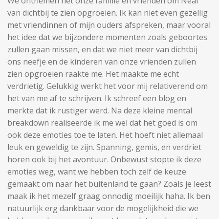
We ontnemen het onze familie en vrienden om Neal
van dichtbij te zien opgroeien. Ik kan niet even gezellig
met vriendinnen of mijn ouders afspreken, maar vooral
het idee dat we bijzondere momenten zoals geboortes
zullen gaan missen, en dat we niet meer van dichtbij
ons neefje en de kinderen van onze vrienden zullen
zien opgroeien raakte me. Het maakte me echt
verdrietig. Gelukkig werkt het voor mij relativerend om
het van me af te schrijven. Ik schreef een blog en
merkte dat ik rustiger werd. Na deze kleine mental
breakdown realiseerde ik me wel dat het goed is om
ook deze emoties toe te laten. Het hoeft niet allemaal
leuk en geweldig te zijn. Spanning, gemis, en verdriet
horen ook bij het avontuur. Onbewust stopte ik deze
emoties weg, want we hebben toch zelf de keuze
gemaakt om naar het buitenland te gaan? Zoals je leest
maak ik het mezelf graag onnodig moeilijk haha. Ik ben
natuurlijk erg dankbaar voor de mogelijkheid die we