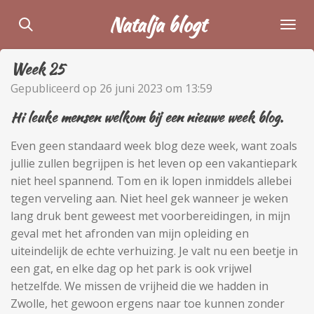
Ga
Natalja blogt
direct
naar
Week 25
de
hoofdinhoud
Gepubliceerd op 26 juni 2023 om 13:59
Hi leuke mensen welkom bij een nieuwe week blog.
Even geen standaard week blog deze week, want zoals
jullie zullen begrijpen is het leven op een vakantiepark
niet heel spannend. Tom en ik lopen inmiddels allebei
tegen verveling aan. Niet heel gek wanneer je weken
lang druk bent geweest met voorbereidingen, in mijn
geval met het afronden van mijn opleiding en
uiteindelijk de echte verhuizing. Je valt nu een beetje in
een gat, en elke dag op het park is ook vrijwel
hetzelfde. We missen de vrijheid die we hadden in
Zwolle, het gewoon ergens naar toe kunnen zonder