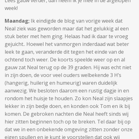
Lees gauw verder, dan neem ik je mee in de afgelopen
week!
Maandag;
Ik eindigde de blog van vorige week dat
Neal ziek was geworden maar dat het gelukkig al een
stuk beter met hem ging. Helaas had ik daar te vroeg
gejuicht.. Hoewel het vanmorgen inderdaad wat beter
leek te gaan, veranderde dit tegen het einde van de
ochtend toch weer. De koorts speelde weer op en al
gauw zat Neal terug op de 39 graden. Hij was echt niet
in zijn doen, de voor veel ouders welbekende 3 H’s
(hangerig, huilerig en humeurig) waren duidelijk
aanwezig. We besloten daarom een rustig dagje in en
rondom het huisje te houden. Zo kon Neal zijn slaapjes
lekker in zijn bedje doen, en konden ook Tom en ik bij
komen. De gebroken nachten die Neal heeft sinds wij
hier zitten beginnen toch op te breken. Tel daar bij op
dat we in een onbekende omgeving zitten zonder onze
eigen spullen en je kunt je voorstellen dat ook wij