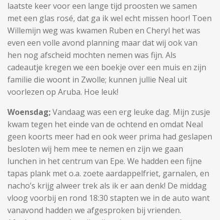
laatste keer voor een lange tijd proosten we samen
met een glas rosé, dat ga ik wel echt missen hoor! Toen
Willemijn weg was kwamen Ruben en Cheryl het was
even een volle avond planning maar dat wij ook van
hen nog afscheid mochten nemen was fijn. Als
cadeautje kregen we een boekje over een muis en zijn
familie die woont in Zwolle; kunnen jullie Neal uit
voorlezen op Aruba. Hoe leuk!
Woensdag;
Vandaag was een erg leuke dag. Mijn zusje
kwam tegen het einde van de ochtend en omdat Neal
geen koorts meer had en ook weer prima had geslapen
besloten wij hem mee te nemen en zijn we gaan
lunchen in het centrum van Epe. We hadden een fijne
tapas plank met o.a. zoete aardappelfriet, garnalen, en
nacho’s krijg alweer trek als ik er aan denk! De middag
vloog voorbij en rond 18:30 stapten we in de auto want
vanavond hadden we afgesproken bij vrienden.