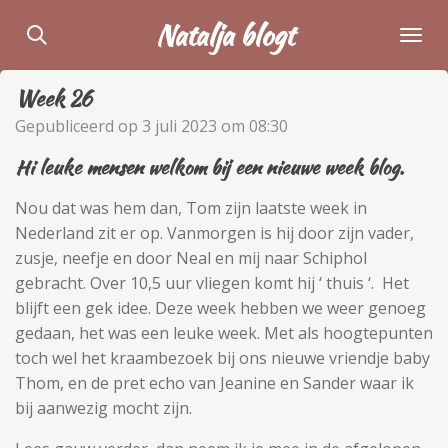
Ga
Natalja blogt
direct
naar
Week 26
de
hoofdinhoud
Gepubliceerd op 3 juli 2023 om 08:30
Hi leuke mensen welkom bij een nieuwe week blog.
Nou dat was hem dan, Tom zijn laatste week in
Nederland zit er op. Vanmorgen is hij door zijn vader,
zusje, neefje en door Neal en mij naar Schiphol
gebracht. Over 10,5 uur vliegen komt hij ‘ thuis ‘.
Het
blijft een gek idee. Deze week hebben we weer genoeg
gedaan, het was een leuke week. Met als hoogtepunten
toch wel het kraambezoek bij ons nieuwe vriendje baby
Thom, en de pret echo van Jeanine en Sander waar ik
bij aanwezig mocht zijn.