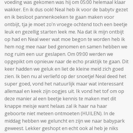
voeding was gekomen was hij om 05:00 helemaal klaar
wakker. En ik dus ook! Neal heb ik voor de babytv gezet
en ik besloot pannenkoeken te gaan maken voor
ontbijt, tja je moet zo’n vroege ochtend toch een beetje
leuk en gezellig starten leek me. Na dat ik mijn ontbijt
op had en Neal weer wat moe begon te worden heb ik
hem nog mee naar bed genomen en samen hebben we
nog ruim een uur geslapen. Om 09:00 werden we
opgepikt om opnieuw naar de echo praktijk te gaan. Dit
keer hadden we geluk en liet de kleine meid zich goed
zien. Ik ben nu al verliefd op der snoetje! Neal deed het
super goed, vond het natuurlijk maar wat interessant
allemaal en keek zijn oogjes uit. Ik vond het tof om op
deze manier al een beetje kennis te maken met dit
knappe meisje want helaas zal ik haar na haar
geboorte niet meteen ontmoeten (HUILEN). In de
middag hebben we geluncht en zijn we naar babypark
geweest. Lekker geshopt en echt ook al heb je niks