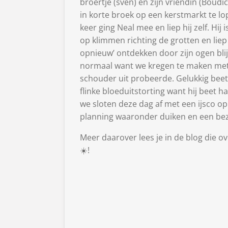
broertje (sven) en zijn vriendin (Bou
in korte broek op een kerstmarkt te lo
keer ging Neal mee en liep hij zelf. Hi
op klimmen richting de grotten en li
opnieuw’ ontdekken door zijn ogen blij
normaal want we kregen te maken met e
schouder uit probeerde. Gelukkig beet 
flinke bloeduitstorting want hij beet 
we sloten deze dag af met een ijsco o
planning waaronder duiken en een be
Meer daarover lees je in de blog die 
☀️!