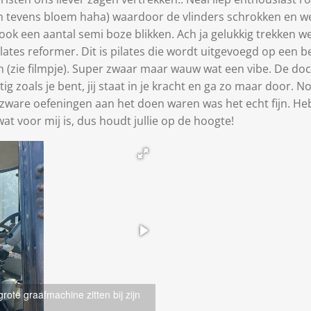
s en tevens bloem haha) waardoor de vlinders schrokken en
ook een aantal semi boze blikken. Ach ja gelukkig trekken w
ates reformer. Dit is pilates die wordt uitgevoegd op een 
 (zie filmpje). Super zwaar maar wauw wat een vibe. De doc
ig zoals je bent, jij staat in je kracht en ga zo maar door. N
ht zware oefeningen aan het doen waren was het echt fijn
wat voor mij is, dus houdt jullie op de hoogte!
rote graafmachine zitten bij zijn
Natuurlijk ging ik ook nog sporten