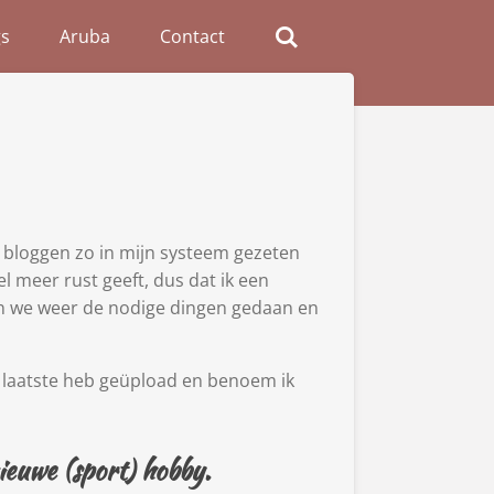
s
Aruba
Contact
s bloggen zo in mijn systeem gezeten
l meer rust geeft, dus dat ik een
n we weer de nodige dingen gedaan en
t laatste heb geüpload en benoem ik
ieuwe (sport) hobby.