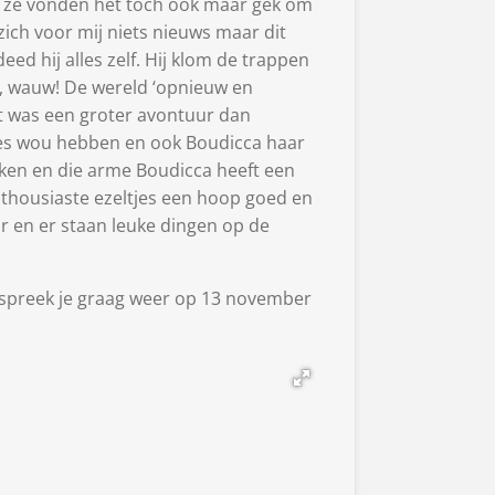
r ze vonden het toch ook maar gek om
ich voor mij niets nieuws maar dit
ed hij alles zelf. Hij klom de trappen
w, wauw! De wereld ‘opnieuw en
it was een groter avontuur dan
tjes wou hebben en ook Boudicca haar
okken en die arme Boudicca heeft een
enthousiaste ezeltjes een hoop goed en
r en er staan leuke dingen op de
k spreek je graag weer op 13 november