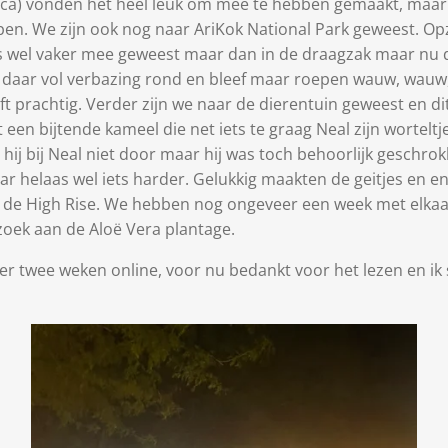
dicca) vonden het heel leuk om mee te hebben gemaakt, maa
pen. We zijn ook nog naar AriKok National Park geweest. Opz
j is wel vaker mee geweest maar dan in de draagzak maar nu de
ep daar vol verbazing rond en bleef maar roepen wauw, wau
ft prachtig. Verder zijn we naar de dierentuin geweest en d
en bijtende kameel die net iets te graag Neal zijn wortel
hij bij Neal niet door maar hij was toch behoorlijk geschr
haar helaas wel iets harder. Gelukkig maakten de geitjes en 
p de High Rise. We hebben nog ongeveer een week met elkaa
zoek aan de Aloë
Vera plantage.
over twee weken online, voor nu bedankt voor het lezen en i