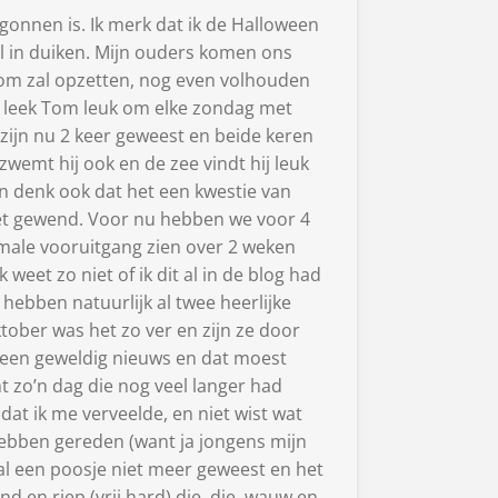
onnen is. Ik merk dat ik de Halloween
wil in duiken. Mijn ouders komen ons
om zal opzetten, nog even volhouden
 leek Tom leuk om elke zondag met
 zijn nu 2 keer geweest en beide keren
zwemt hij ook en de zee vindt hij leuk
 en denk ook dat het een kwestie van
 niet gewend. Voor nu hebben we voor 4
nimale vooruitgang zien over 2 weken
et zo niet of ik dit al in de blog had
hebben natuurlijk al twee heerlijke
ber was het zo ver en zijn ze door
 een geweldig nieuws en dat moest
t zo’n dag die nog veel langer had
at ik me verveelde, en niet wist wat
ebben gereden (want ja jongens mijn
al een poosje niet meer geweest en het
d en riep (vrij hard) die, die, wauw en