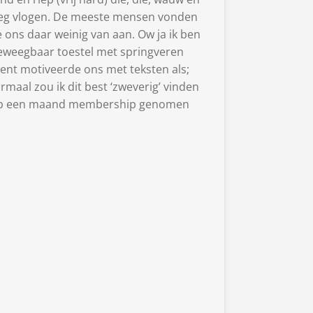
 weg vlogen. De meeste mensen vonden
e ons daar weinig van aan. Ow ja ik ben
beweegbaar toestel met springveren
ent motiveerde ons met teksten als;
ormaal zou ik dit best ‘zweverig’ vinden
. Heb een maand membership genomen