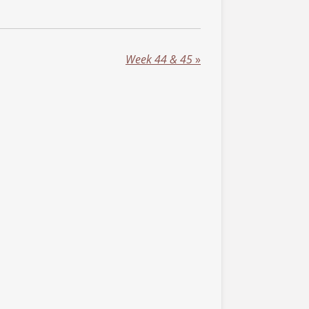
Week 44 & 45
»