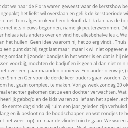
t dat we naar de Flora waren geweest waar de kerstshow beg
ngepakt) het liefst wil overslaan en gelijk de kerstperiode 
b met Tom afgesproken/ hem belooft dat ik dan pas de bo
we met iets nieuws begonnen, namelijk peuterzwemmen. Dit
r helaas iets anders over en vind het allesbehalve leuk. We
aan het huilen. Geen idee waarom hij het zo erg vindt.. Thuis 
op een punt dat hij zegt laat maar, maar ik wil niet opgeven
l eng omdat hij zonder bandjes in het water is en dat is hij
essen voorbij), mochten de badjuf en ik geen al dan niet mi
t over een paar maanden opnieuw. Een ander nieuwtje, (ik we
nden Shin en Ger voor de derde keer ouders gaan worden. Ze 
m het gezin compleet te maken. Vorige week zondag 20 okto
eveal erachter gekomen dat ze een dochter verwachten. Wat
eerlijk gebbq’d en de kids waren zo lief aan het spelen, ech
 eerste dag sinds wij ruim een jaar geleden zijn verhuisd d
ang en ik besloot na de boodschappen en wat rondjes te h
et het weer top) om naar de vlindertuin te gaan. We waren 
sten ons liever zagen vertrekken.. Neal liep enthousiast ron