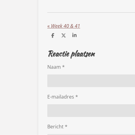
«
Week 40 & 41
D
D
S
e
e
h
l
e
a
Reactie plaatsen
e
l
r
n
e
Naam *
E-mailadres *
Bericht *