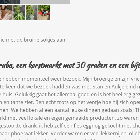
Die met de bruine sokjes aan
uba, een kerstmarkt met 30 graden en een bijt
hebben momenteel weer bezoek. Mijn broertje en zijn vriend
atste keer dat we bezoek hadden was met Stan en Aukje eind 
uis. Gelukkig gaat het allemaal goed en is het heel erg geze
m en tante ziet. Ben echt trots op het ventje hoe hij zich ope
onen. We hebben al een aantal leuke dingen gedaan zoals; T
arkt met veel lokale en eigen gemaakte producten, zo ware
estookte drank, ik heb zelf een fles eggnog gekocht met ch
maar phoe wat lekker. Verder waren er veel lekkernijen, olieb