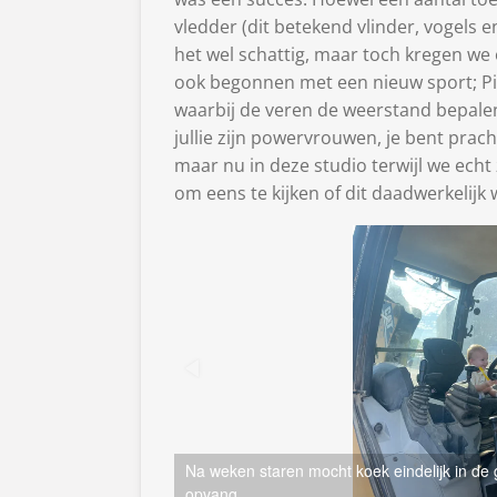
vledder (dit betekend vlinder, vogel
het wel schattig, maar toch kregen we 
ook begonnen met een nieuw sport; Pil
waarbij de veren de weerstand bepalen
jullie zijn powervrouwen, je bent pracht
maar nu in deze studio terwijl we ec
om eens te kijken of dit daadwerkelijk 
Na weken staren mocht koek eindelijk in de g
opvang