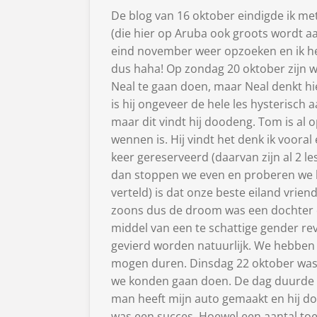
De blog van 16 oktober eindigde ik me
(die hier op Aruba ook groots wordt aa
eind november weer opzoeken en ik he
dus haha! Op zondag 20 oktober zijn 
Neal te gaan doen, maar Neal denkt hie
is hij ongeveer de hele les hysterisch 
maar dit vindt hij doodeng. Tom is al 
wennen is. Hij vindt het denk ik voora
keer gereserveerd (daarvan zijn al 2 l
dan stoppen we even en proberen we he
verteld) is dat onze beste eiland vrie
zoons dus de droom was een dochter o
middel van een te schattige gender r
gevierd worden natuurlijk. We hebben h
mogen duren. Dinsdag 22 oktober was de
we konden gaan doen. De dag duurde l
man heeft mijn auto gemaakt en hij do
was een succes. Hoewel een aantal toeri