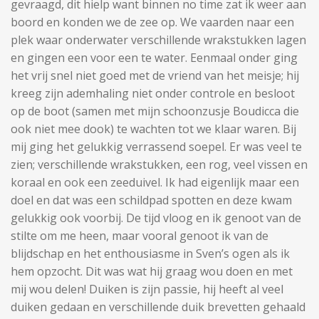
gevraagd, dit hielp want binnen no time zat ik weer aan
boord en konden we de zee op. We vaarden naar een
plek waar onderwater verschillende wrakstukken lagen
en gingen een voor een te water. Eenmaal onder ging
het vrij snel niet goed met de vriend van het meisje; hij
kreeg zijn ademhaling niet onder controle en besloot
op de boot (samen met mijn schoonzusje Boudicca die
ook niet mee dook) te wachten tot we klaar waren. Bij
mij ging het gelukkig verrassend soepel. Er was veel te
zien; verschillende wrakstukken, een rog, veel vissen en
koraal en ook een zeeduivel. Ik had eigenlijk maar een
doel en dat was een schildpad spotten en deze kwam
gelukkig ook voorbij. De tijd vloog en ik genoot van de
stilte om me heen, maar vooral genoot ik van de
blijdschap en het enthousiasme in Sven’s ogen als ik
hem opzocht. Dit was wat hij graag wou doen en met
mij wou delen! Duiken is zijn passie, hij heeft al veel
duiken gedaan en verschillende duik brevetten gehaald