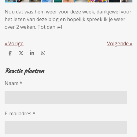
Nou dat was hem weer voor deze week, dankjewel voor
het lezen van deze blog en hopelijk spreek ik je weer
over 2 weken. Tot dan
☀️
!
«
Vorige
Volgende
»
D
D
S
D
e
e
h
e
l
e
a
l
Reactie plaatsen
e
l
r
e
n
e
n
Naam *
E-mailadres *