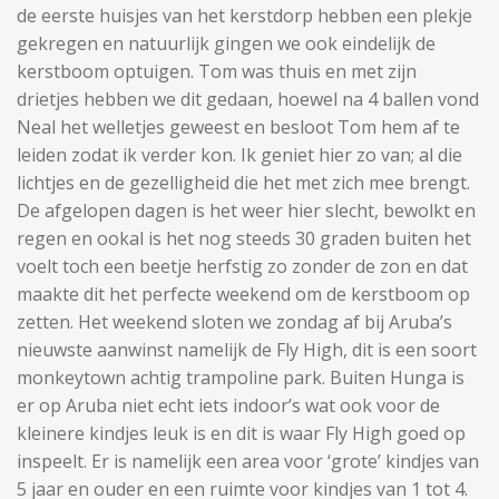
de eerste huisjes van het kerstdorp hebben een plekje
gekregen en natuurlijk gingen we ook eindelijk de
kerstboom optuigen. Tom was thuis en met zijn
drietjes hebben we dit gedaan, hoewel na 4 ballen vond
Neal het welletjes geweest en besloot Tom hem af te
leiden zodat ik verder kon. Ik geniet hier zo van; al die
lichtjes en de gezelligheid die het met zich mee brengt.
De afgelopen dagen is het weer hier slecht, bewolkt en
regen en ookal is het nog steeds 30 graden buiten het
voelt toch een beetje herfstig zo zonder de zon en dat
maakte dit het perfecte weekend om de kerstboom op
zetten. Het weekend sloten we zondag af bij Aruba’s
nieuwste aanwinst namelijk de Fly High, dit is een soort
monkeytown achtig trampoline park. Buiten Hunga is
er op Aruba niet echt iets indoor’s wat ook voor de
kleinere kindjes leuk is en dit is waar Fly High goed op
inspeelt. Er is namelijk een area voor ‘grote’ kindjes van
5 jaar en ouder en een ruimte voor kindjes van 1 tot 4.