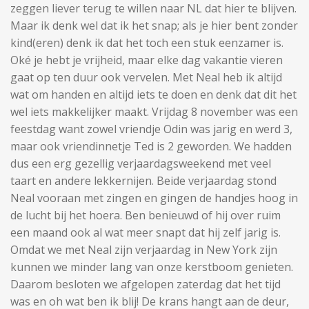
zeggen liever terug te willen naar NL dat hier te blijven.
Maar ik denk wel dat ik het snap; als je hier bent zonder
kind(eren) denk ik dat het toch een stuk eenzamer is.
Oké je hebt je vrijheid, maar elke dag vakantie vieren
gaat op ten duur ook vervelen. Met Neal heb ik altijd
wat om handen en altijd iets te doen en denk dat dit het
wel iets makkelijker maakt. Vrijdag 8 november was een
feestdag want zowel vriendje Odin was jarig en werd 3,
maar ook vriendinnetje Ted is 2 geworden. We hadden
dus een erg gezellig verjaardagsweekend met veel
taart en andere lekkernijen. Beide verjaardag stond
Neal vooraan met zingen en gingen de handjes hoog in
de lucht bij het hoera. Ben benieuwd of hij over ruim
een maand ook al wat meer snapt dat hij zelf jarig is.
Omdat we met Neal zijn verjaardag in New York zijn
kunnen we minder lang van onze kerstboom genieten.
Daarom besloten we afgelopen zaterdag dat het tijd
was en oh wat ben ik blij! De krans hangt aan de deur,