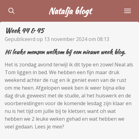
Ga
Natalja blogt
direct
naar
Week 44 & 45
de
hoofdinhoud
Gepubliceerd op 13 november 2024 om 08:13
Hi leuke mensen welkom bij een nieuwe week blog.
Het is zondag avond terwijl ik dit type en zowel Neal als
Tom liggen in bed. We hebben een fijn maar druk
weekend achter de rug en ik geniet even van de rust
om me heen. Afgelopen week ben ik weer bijna elke
dag druk geweest met de studie, al het huiswerk en de
voorbereidingen voor de komende lesdag zijn klaar en
nu is het tijd om jullie bij te kletsen; want oh wat
hebben we 2 leuke weken gehad en wat hebben we
veel gedaan. Lees je mee?